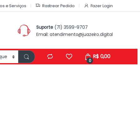
os e Serviços
Rastrear Pedido
Fazer Login
Suporte
(71) 3599-9707
Email:
atendimento@juazeiro.digital
R$
0,00
0