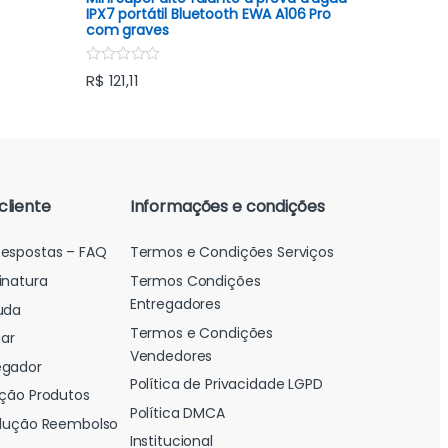
5
d
IPX7 portátil Bluetooth EWA A106 Pro
0
com graves
o
u
t
R
R$
121,11
o
a
f
t
5
e
d
0
o
u
t
o
cliente
Informações e condições
f
5
Respostas – FAQ
Termos e Condições Serviços
inatura
Termos Condições
Entregadores
uda
Termos e Condições
ar
Vendedores
egador
Política de Privacidade LGPD
ação Produtos
Política DMCA
volução Reembolso
Institucional