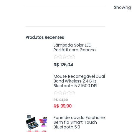
Showing 
Produtos Recentes
Lâmpada Solar LED
Portátil com Gancho
R
R$
126,04
a
t
e
Mouse Recarregável Dual
d
Band Wireless 2.4GHz
0
Bluetooth 5.2 1600 DPI
o
u
t
R
R$
124,90
o
a
f
R$
99,90
t
5
e
d
Fone de ouvido Earphone
0
Sem fio Smart Touch
o
Bluetooth 5.0
u
t