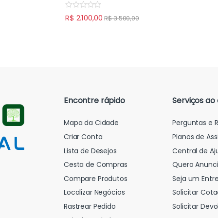
5
0
o
R
R$
2.100,00
u
R$
3.500,00
a
t
t
o
e
f
d
5
0
o
u
t
o
f
5
Encontre rápido
Serviços ao 
Mapa da Cidade
Perguntas e 
Criar Conta
Planos de Ass
Lista de Desejos
Central de Aj
Cesta de Compras
Quero Anunci
Compare Produtos
Seja um Entr
Localizar Negócios
Solicitar Cot
Rastrear Pedido
Solicitar De