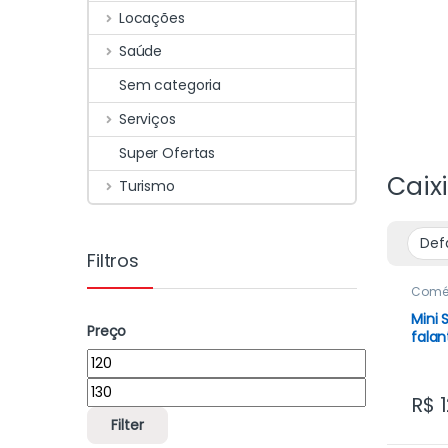
Locações
Saúde
Sem categoria
Serviços
Super Ofertas
Caix
Turismo
Filtros
Comé
Impor
Mini 
Preço
falan
d’águ
portá
EWA 
R$
1
grav
Filter