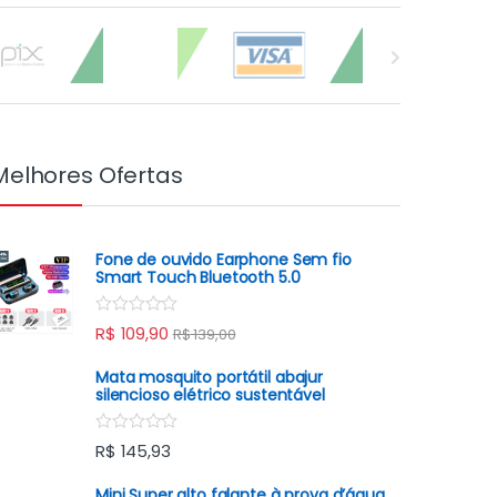
Melhores Ofertas
Fone de ouvido Earphone Sem fio
Smart Touch Bluetooth 5.0
R
R$
109,90
R$
139,00
a
t
e
Mata mosquito portátil abajur
d
silencioso elétrico sustentável
0
o
u
R
R$
145,93
t
a
o
t
f
e
Mini Super alto falante à prova d’água