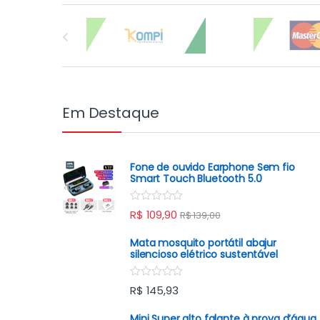
Carrossel de Marcas
Em Destaque
Fone de ouvido Earphone Sem fio
Smart Touch Bluetooth 5.0
R
R$
109,90
R$
139,00
a
t
e
Mata mosquito portátil abajur
d
silencioso elétrico sustentável
0
o
u
R
R$
145,93
t
a
o
t
f
e
Mini Super alto falante à prova d’água