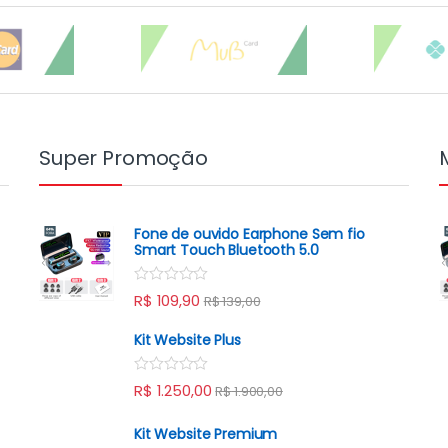
Super Promoção
Fone de ouvido Earphone Sem fio
Smart Touch Bluetooth 5.0
R
R$
109,90
R$
139,00
a
t
e
Kit Website Plus
d
0
o
R
R$
1.250,00
R$
1.900,00
u
a
t
t
o
e
Kit Website Premium
f
d