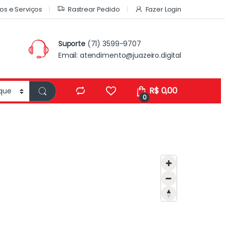
os e Serviços
Rastrear Pedido
Fazer Login
Suporte
(71) 3599-9707
Email:
atendimento@juazeiro.digital
R$
0,00
0