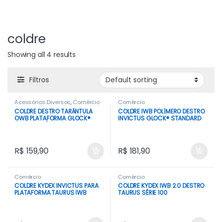
coldre
Showing all 4 results
Filtros
Acessórios Diversos
,
Comércio
Comércio
COLDRE DESTRO TARÂNTULA
COLDRE IWB POLÍMERO DESTRO
OWB PLATAFORMA GLOCK®
INVICTUS GLOCK® STANDARD
COMPACT (G19, G23, G25, G32
E G45)
R$
159,90
R$
181,90
Comércio
Comércio
COLDRE KYDEX INVICTUS PARA
COLDRE KYDEX IWB 2.0 DESTRO
PLATAFORMA TAURUS IWB
TAURUS SÉRIE 100
DESTRO G2C – G3C TORO E G3
TORO