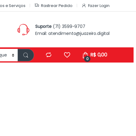
os e Serviços
Rastrear Pedido
Fazer Login
Suporte
(71) 3599-9707
Email:
atendimento@juazeiro.digital
R$
0,00
0