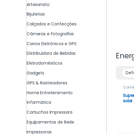
Artesanato
Bijuterias
Calçados e Confecções
Câmeras e Fotografias
Carros Eletrônicos e GPS
Distribuidora de Bebidas
Ener
Eletrodomésticos
Gadgets
GPS & Rastreadores
Comé
Impor
Home Entretenimento
Supe
solar
Informática
lume
d’águ
Cartuchos Impressora
os a
Equipamentos de Rede
450
Impressoras