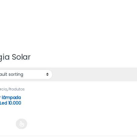
gia Solar
rcio
,
Produtos
tados
r lâmpada
 Led 10.000
ns à prova
a para todos
mbientes
0Ma