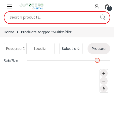
0
Home
Products tagged “Multimídia”
Procura
Raio
7
km