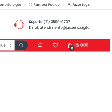
os e Serviços
Rastrear Pedido
Fazer Login
Suporte
(71) 3599-9707
Email:
atendimento@juazeiro.digital
R$
0,00
0