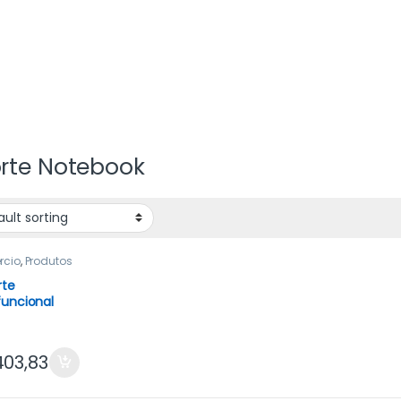
rte Notebook
rcio
,
Produtos
tados
rte
funcional
 notebook
tor 360°
ta 3kg
03,83