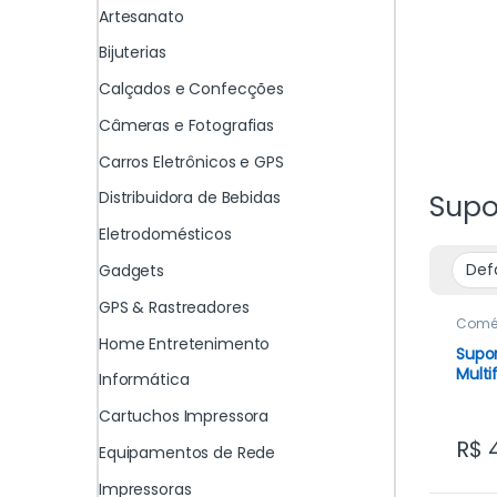
Artesanato
Bijuterias
Calçados e Confecções
Câmeras e Fotografias
Carros Eletrônicos e GPS
Distribuidora de Bebidas
Supo
Eletrodomésticos
Gadgets
GPS & Rastreadores
Comé
Impor
Home Entretenimento
Supo
Multi
Informática
para
proje
Cartuchos Impressora
supor
R$
4
Equipamentos de Rede
Impressoras