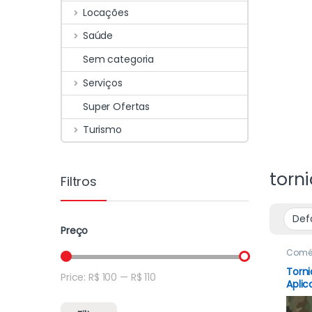
Locações
Saúde
Sem categoria
Serviços
Super Ofertas
Turismo
torn
Filtros
Preço
Comé
Torn
Price:
R$ 100
—
R$ 110
Apli
Comb
Tátic