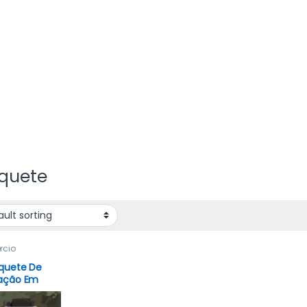
iquete
rcio
iquete De
cação Em
ate Aph
o Militar