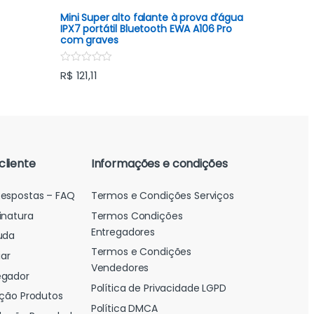
t
f
e
Mini Super alto falante à prova d’água
5
d
IPX7 portátil Bluetooth EWA A106 Pro
0
com graves
o
u
t
R
R$
121,11
o
a
f
t
5
e
d
0
o
u
t
o
cliente
Informações e condições
f
5
Respostas – FAQ
Termos e Condições Serviços
inatura
Termos Condições
Entregadores
uda
Termos e Condições
ar
Vendedores
egador
Política de Privacidade LGPD
ação Produtos
Política DMCA