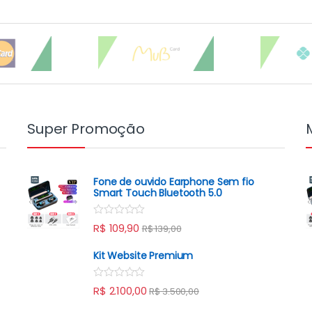
Super Promoção
Fone de ouvido Earphone Sem fio
Smart Touch Bluetooth 5.0
R
R$
109,90
R$
139,00
a
t
e
Kit Website Premium
d
0
o
R
R$
2.100,00
R$
3.500,00
u
a
t
t
o