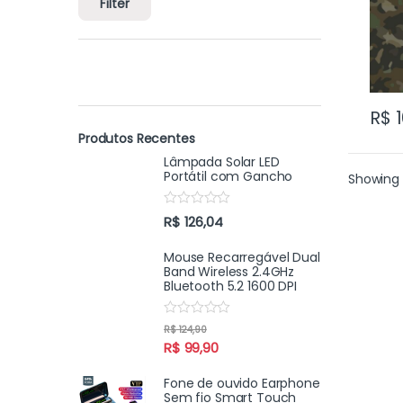
Filter
R$
1
Produtos Recentes
Lâmpada Solar LED
Portátil com Gancho
Showing 
R
R$
126,04
a
t
e
Mouse Recarregável Dual
d
Band Wireless 2.4GHz
0
Bluetooth 5.2 1600 DPI
o
u
t
R
R$
124,90
o
a
f
R$
99,90
t
5
e
d
Fone de ouvido Earphone
0
Sem fio Smart Touch
o