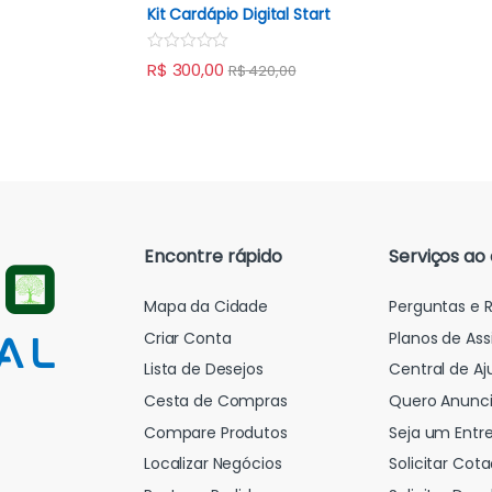
e
Kit Cardápio Digital Start
f
d
5
0
o
R
R$
300,00
u
R$
420,00
a
t
t
o
e
f
d
5
0
o
u
t
o
f
5
Encontre rápido
Serviços ao 
Mapa da Cidade
Perguntas e 
Criar Conta
Planos de Ass
Lista de Desejos
Central de Aj
Cesta de Compras
Quero Anunci
Compare Produtos
Seja um Entr
Localizar Negócios
Solicitar Cot