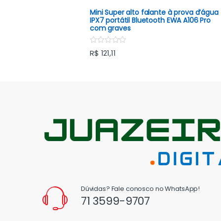
t
f
e
Mini Super alto falante à prova d’água
5
d
IPX7 portátil Bluetooth EWA A106 Pro
0
com graves
o
u
t
R
R$
121,11
o
a
f
t
5
e
d
0
o
u
t
o
f
5
Dúvidas? Fale conosco no WhatsApp!
71 3599-9707