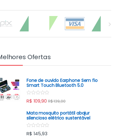
Melhores Ofertas
Fone de ouvido Earphone Sem fio
Smart Touch Bluetooth 5.0
R
R$
109,90
R$
139,00
a
t
e
Mata mosquito portátil abajur
d
silencioso elétrico sustentável
0
o
u
R
R$
145,93
t
a
o