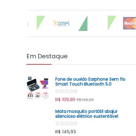
Carrossel de Marcas
Em Destaque
Fone de ouvido Earphone Sem fio
Smart Touch Bluetooth 5.0
R
R$
109,90
R$
139,00
a
t
e
Mata mosquito portátil abajur
d
silencioso elétrico sustentável
0
o
u
R
R$
145,93
t
a
o