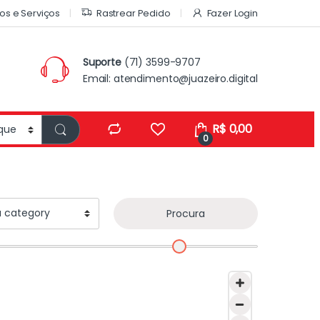
os e Serviços
Rastrear Pedido
Fazer Login
Suporte
(71) 3599-9707
Email:
atendimento@juazeiro.digital
R$
0,00
0
Procura