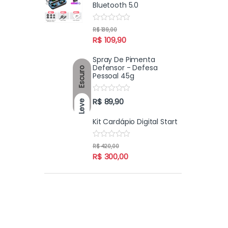
Bluetooth 5.0
u
t
o
R
f
R$
139,00
a
5
R$
109,90
t
e
d
Spray De Pimenta
0
Defensor - Defesa
Escuro
o
Pessoal 45g
u
t
o
R
f
R$
89,90
Leve
a
5
t
e
Kit Cardápio Digital Start
d
0
o
R
R$
420,00
u
a
R$
300,00
t
t
o
e
f
d
5
0
o
u
t
o
f
5