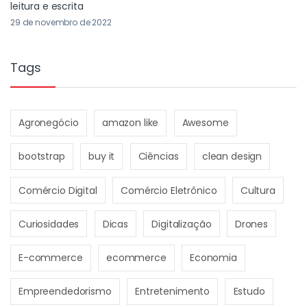
leitura e escrita
29 de novembro de 2022
Tags
Agronegócio
amazon like
Awesome
bootstrap
buy it
Ciências
clean design
Comércio Digital
Comércio Eletrônico
Cultura
Curiosidades
Dicas
Digitalização
Drones
E-commerce
ecommerce
Economia
Empreendedorismo
Entretenimento
Estudo