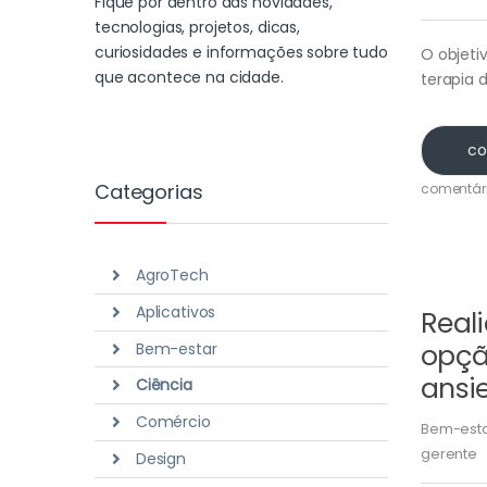
Fique por dentro das novidades,
tecnologias, projetos, dicas,
curiosidades e informações sobre tudo
O objeti
que acontece na cidade.
terapia 
co
Categorias
comentár
AgroTech
Aplicativos
Real
opçã
Bem-estar
ansi
Ciência
Comércio
Bem-est
gerente
Design