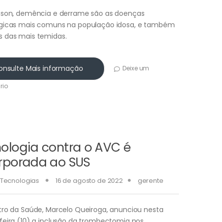
nson, demência e derrame são as doenças
gicas mais comuns na população idosa, e também
 das mais temidas.
onsulte Mais informação
Deixe um
rio
ologia contra o AVC é
rporada ao SUS
Tecnologias
16 de agosto de 2022
gerente
tro da Saúde, Marcelo Queiroga, anunciou nesta
feira (10) a inclusão da trombectomia nos