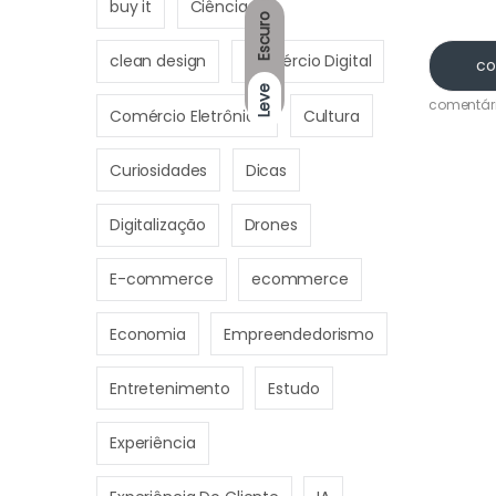
buy it
Ciências
Escuro
clean design
Comércio Digital
co
Leve
comentár
Comércio Eletrônico
Cultura
Curiosidades
Dicas
Digitalização
Drones
E-commerce
ecommerce
Economia
Empreendedorismo
Entretenimento
Estudo
Experiência