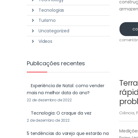
construç
armazena
Tecnologias
Turismo
co
Uncategorized
comentár
Videos
Publicações recentes
Terr
Experiência de Natal: como vender
rápi
mais na melhor data do ano?
prob
22 de dezembro de 2022
Tecnologia: O craque da vez
Ciência
,
2 de dezembro de 2022
Medições
5 tendências do varejo que estarão na
Reino Un