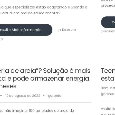
procedi
ia que especialistas estão adaptando e usando a
e virtual em prol da saúde mental?
c
nsulte Mais informação
Deixe um
comentá
io
ria de areia”? Solução é mais
Tecn
ta e pode armazenar energia
esta
meses
Bem-est
gerente
10 de agosto de 2022
gerente
muito s
e não imaginar 100 toneladas de areia de
o que de