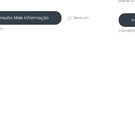
buraco 
nsulte Mais informação
Deixe um
c
io
comentá