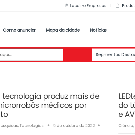
Localize Empresas
Produt
Como anunciar
Mapa da cidade
Notícias
 tecnologia produz mais de
LEDt
microrrobôs médicos por
do t
to
e A
Pesquisas
,
Tecnologias
5 de outubro de 2022
Ciência
,