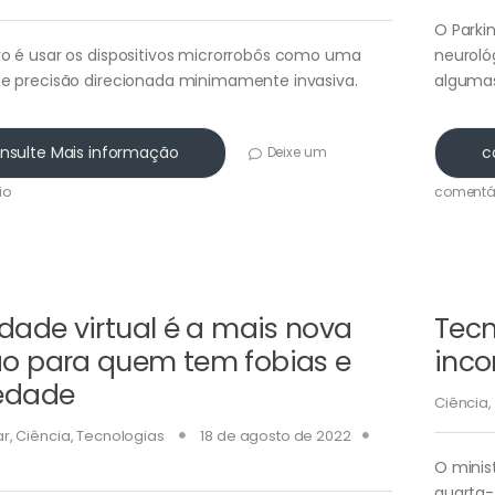
O Parki
vo é usar os dispositivos microrrobôs como uma
neuroló
de precisão direcionada minimamente invasiva.
algumas
nsulte Mais informação
c
Deixe um
io
comentá
idade virtual é a mais nova
Tecn
o para quem tem fobias e
inco
edade
Ciência
,
ar
,
Ciência
,
Tecnologias
18 de agosto de 2022
O minis
quarta-