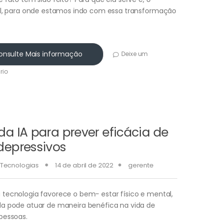
al, para onde estamos indo com essa transformação
onsulte Mais informação
Deixe um
rio
da IA para prever eficácia de
depressivos
Tecnologias
14 de abril de 2022
gerente
tecnologia favorece o bem- estar físico e mental,
a pode atuar de maneira benéfica na vida de
pessoas.