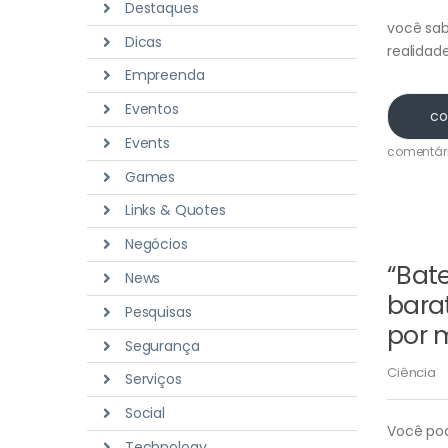
Destaques
você sab
Dicas
realidad
Empreenda
Eventos
co
Events
comentár
Games
Links & Quotes
Negócios
“Bate
News
bara
Pesquisas
por 
Segurança
Ciência
Serviços
Social
Você pod
Technology