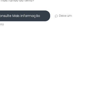
mais fundo da terra?
onsulte Mais informação
Deixe um
rio