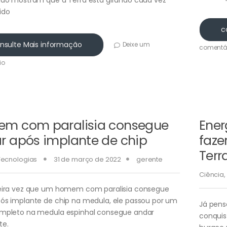
ido
c
nsulte Mais informação
Deixe um
comentá
io
m com paralisia consegue
Ener
r após implante de chip
faze
Terr
Tecnologias
31 de março de 2022
gerente
Ciência
,
eira vez que um homem com paralisia consegue
ós implante de chip na medula, ele passou por um
Já pens
mpleto na medula espinhal consegue andar
conquis
te.