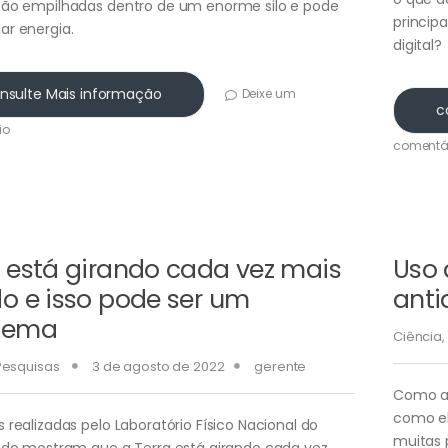
ão empilhadas dentro de um enorme silo e pode
princip
r energia.
digital?
nsulte Mais informação
Deixe um
c
io
comentá
a está girando cada vez mais
Uso 
do e isso pode ser um
anti
lema
Ciência
,
Pesquisas
3 de agosto de 2022
gerente
Como a 
como el
 realizadas pelo Laboratório Físico Nacional do
muitas 
ido mostram que a Terra está girando cada vez