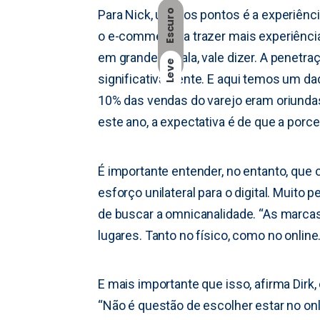
Escuro
Para Nick, um dos pontos é a experiênci
o e-commerce a trazer mais experiências
em grande escala, vale dizer. A penet
Leve
significativamente. E aqui temos um da
10% das vendas do varejo eram oriundas
este ano, a expectativa é de que a porc
É importante entender, no entanto, que
esforço unilateral para o digital. Muito 
de buscar a omnicanalidade. “As marca
lugares. Tanto no físico, como no onlin
E mais importante que isso, afirma Dirk,
“Não é questão de escolher estar no onl