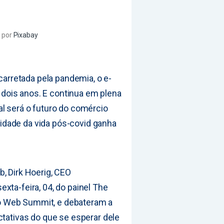
g
por
Pixabay
acarretada pela pandemia, o e-
ois anos. E continua em plena
al será o futuro do comércio
dade da vida pós-covid ganha
, Dirk Hoerig, CEO
xta-feira, 04, do painel The
o Web Summit, e debateram a
ctativas do que se esperar dele