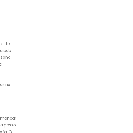
 este
guiado
 sono.
a
lar no
a mandar
 a passo
efa. O