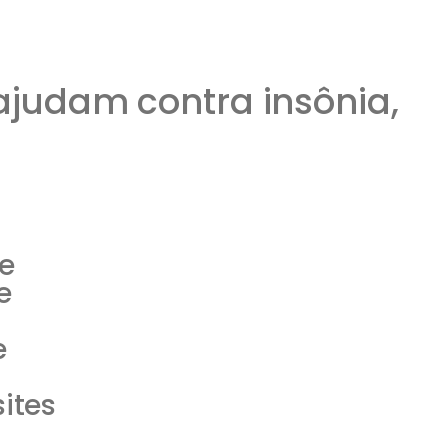
ajudam contra insônia,
de
e
e
ites