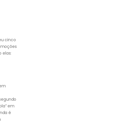
eu cinco
 emoções
 elas:
tem
 segundo
bola” em
inda é
m