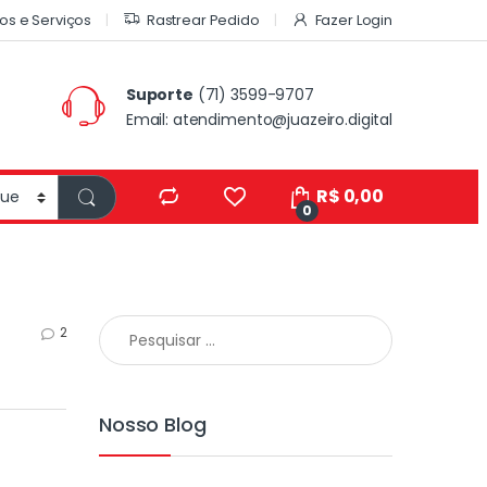
os e Serviços
Rastrear Pedido
Fazer Login
Suporte
(71) 3599-9707
Email:
atendimento@juazeiro.digital
R$
0,00
0
2
Nosso Blog