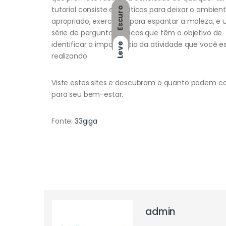
tutorial consiste em táticas para deixar o ambien
Escuro
apropriado, exercícios para espantar a moleza, e
série de perguntas e dicas que têm o objetivo de
identificar a importância da atividade que você e
Leve
realizando.
Viste estes sites e descubram o quanto podem con
para seu bem-estar.
Fonte:
33giga
admin