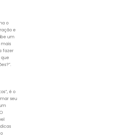
rma o
iração e
xibe um
r mais
a fazer
o que
es?”.
s”, é o
rmar seu
 um
 O
vel
 dicas
ão