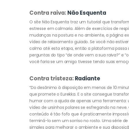
Contra raiva:
Não Esquenta
O site Não Esquenta traz um tutorial que transfo
estresse em calmaria. Além de exercícios de resp
mudanças na postura e no ambiente, a página e
vídeo de relaxamento guiado. Se você não estive
calmo até esta etapa, então a plataforma passa 
perguntas do tipo “de onde vem a sua raiva?” e “
você faria se um amigo tivesse tendo suas emoçõ
Contra tristeza:
Radiante
“Do desânimo à disposição em menos de 10 minuto
que promete o Eurekka. E o site consegue transfo
humor com a ajuda de apenas uma ferramenta:
vídeo de ursinhos polares se esfregando na neve.
conteúdo é tão fofo que é praticamente impossí
terminá-lo sem um sorriso no rosto. Uma série de
simples para melhorar o ambiente e sua disposiç