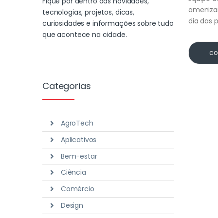
Fique por dentro das novidades,
ameniza
tecnologias, projetos, dicas,
dia das 
curiosidades e informações sobre tudo
que acontece na cidade.
co
Categorias
AgroTech
Aplicativos
Bem-estar
Ciência
Comércio
Design