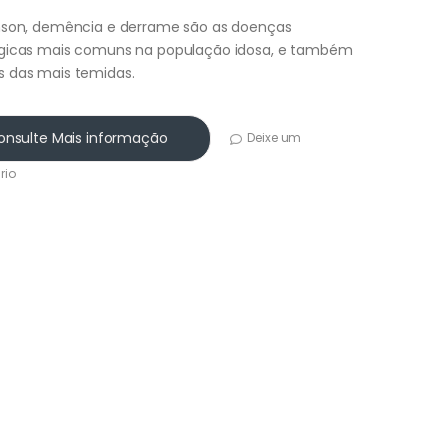
nson, demência e derrame são as doenças
gicas mais comuns na população idosa, e também
 das mais temidas.
onsulte Mais informação
Deixe um
rio