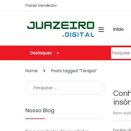
Painel Vendedor
Início
Destaques
Home
Posts tagged “Terapia”
Conh
insôn
Nosso Blog
Bem-est
Equipe d