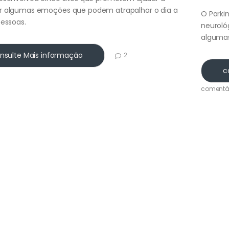
r algumas emoções que podem atrapalhar o dia a
O Parki
pessoas.
neuroló
algumas
nsulte Mais informação
2
c
comentá