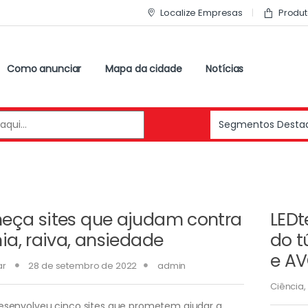
Localize Empresas
Produt
Como anunciar
Mapa da cidade
Notícias
eça sites que ajudam contra
LEDt
ia, raiva, ansiedade
do t
e A
ar
28 de setembro de 2022
admin
Ciência
,
esenvolveu cinco sites que prometem ajudar a