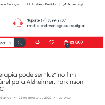
os e Serviços
Rastrear Pedido
Fazer Login
Suporte
(71) 3599-9707
Email:
atendimento@juazeiro.digital
R$
0,00
0
erapia pode ser “luz” no fim
únel para Alzheimer, Parkinson
VC
Games
23 de agosto de 2022
gerente